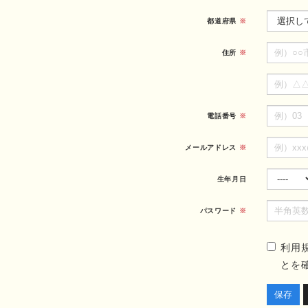
都道府県
※
住所
※
電話番号
※
メールアドレス
※
生年月日
パスワード
※
利用
とを