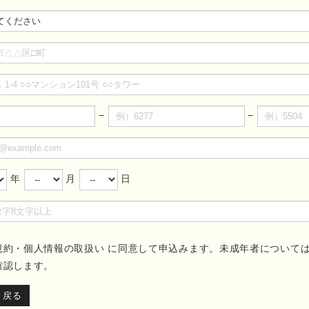
−
−
年
月
日
規約・個人情報の取扱い
に同意して申込みます。未成年者について
確認します。
戻る