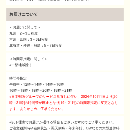
お届けについて
＜お届けに関して＞
九州：2～3日程度
本州・四国：3～6日程度
北海道・沖縄・離島：5～7日程度
＜時間帯指定に関して＞
※一部地域除く
時間帯指定
午前中・12時～14時・14時～16時
16時～18時・18時～20時・19時～21時
※日本郵政グループのサービス見直しに伴い、2024年10月1日より[20
時～21時]の時間帯が廃止となり[19～21時]の時間帯指定に変更となり
ます。あらかじめご了承ください。
※以下理由でお届けが遅れる場合もございますのでご了承ください。
ご注文殺到時や在庫状況・悪天候時・年末年始、GWなどの大型連休時