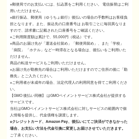
※郵便局でのお支払いには、払込票をご利用ください。 電信振替はご利
用いただけません。
※銀行振込、郵便局（ゆうちょ銀行）後払いの場合の手数料はお客様負
担となります。また、振込先の口座番号は お取引ごとに毎回異なりま
すので、請求書に記載された口座番号をご確認ください。
※ご利用限度額は累計で、55,000円（税込）です。
※商品のお届け先が「運送会社留め」「郵便局留め」、また「学校」
「病院」 「ホテル」など一時滞在となる場合は、後払いをご利用いた
だけません。
商品の転送サービスもご利用いただけません。
※お届け先が勤務先の場合はご利用いただけますのでご住所の後に「勤
務先」とご入力ください。
※ご利用者が未成年の場合、法定代理人の利用同意を得てご利用くださ
い。
【GMO 後払い同梱】 はGMOペイメントサービス株式会社が提供する
サービスです。
当社はGMOペイメントサービス株式会社に対しサービスの範囲内で個
人情報を提供し、代金債権を譲渡します。
※クレジットカード、Amazon Pay、後払いにてご決済ができなかった
場合、お支払い方法を代金引換に変更しお届けさせていただきます。
ご了承ください。