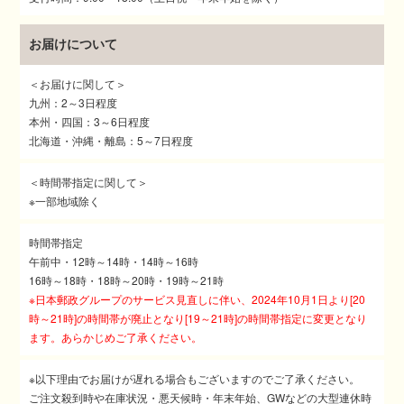
お届けについて
＜お届けに関して＞
九州：2～3日程度
本州・四国：3～6日程度
北海道・沖縄・離島：5～7日程度
＜時間帯指定に関して＞
※一部地域除く
時間帯指定
午前中・12時～14時・14時～16時
16時～18時・18時～20時・19時～21時
※日本郵政グループのサービス見直しに伴い、2024年10月1日より[20
時～21時]の時間帯が廃止となり[19～21時]の時間帯指定に変更となり
ます。あらかじめご了承ください。
※以下理由でお届けが遅れる場合もございますのでご了承ください。
ご注文殺到時や在庫状況・悪天候時・年末年始、GWなどの大型連休時