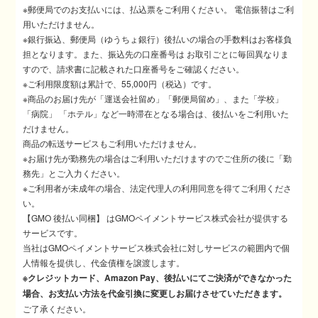
※郵便局でのお支払いには、払込票をご利用ください。 電信振替はご利
用いただけません。
※銀行振込、郵便局（ゆうちょ銀行）後払いの場合の手数料はお客様負
担となります。また、振込先の口座番号は お取引ごとに毎回異なりま
すので、請求書に記載された口座番号をご確認ください。
※ご利用限度額は累計で、55,000円（税込）です。
※商品のお届け先が「運送会社留め」「郵便局留め」、また「学校」
「病院」 「ホテル」など一時滞在となる場合は、後払いをご利用いた
だけません。
商品の転送サービスもご利用いただけません。
※お届け先が勤務先の場合はご利用いただけますのでご住所の後に「勤
務先」とご入力ください。
※ご利用者が未成年の場合、法定代理人の利用同意を得てご利用くださ
い。
【GMO 後払い同梱】 はGMOペイメントサービス株式会社が提供する
サービスです。
当社はGMOペイメントサービス株式会社に対しサービスの範囲内で個
人情報を提供し、代金債権を譲渡します。
※クレジットカード、Amazon Pay、後払いにてご決済ができなかった
場合、お支払い方法を代金引換に変更しお届けさせていただきます。
ご了承ください。